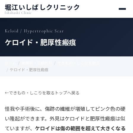
堀江いしばしクリニック
Ishibashi Clinic
Keloid / Hypertrophic Scar
ケロイド・肥厚性瘢痕
ホーム
皮膚科・形成外科
できもの・しこりを取る
ケロイド・肥厚性瘢痕
できもの・しこりを取るトップへ戻る
怪我や手術後に、傷跡の繊維が増殖してピンク色の硬
い隆起ができます。外見はケロイドと肥厚性瘢痕は似
ていますが、
ケロイドは傷の範囲を超えて大きくなる