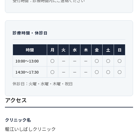
受付時間：診療時間内にご連絡ください
診療時間・休診日
時間
月
火
水
木
金
土
日
10:00〜13:00
○
－
－
－
○
○
○
14:30〜17:30
○
－
－
－
○
○
○
休診日：火曜・水曜・木曜・祝日
アクセス
クリニック名
堀江いしばしクリニック