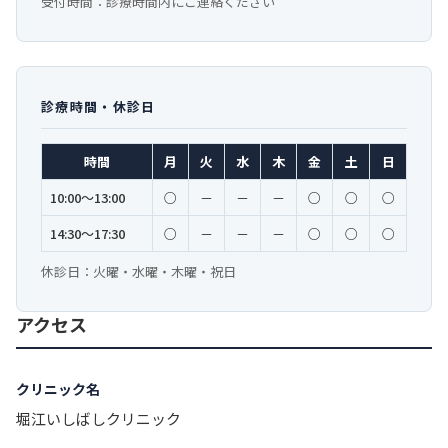
受付時間：診療時間内にご連絡ください
診療時間・休診日
時間
月
火
水
木
金
土
日
10:00〜13:00
○
－
－
－
○
○
○
14:30〜17:30
○
－
－
－
○
○
○
休診日：火曜・水曜・木曜・祝日
アクセス
クリニック名
堀江いしばしクリニック